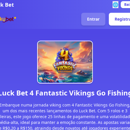
k Bet
🌐
Bai
Entrar
Registr
Luck Bet 4 Fantastic Vikings Go Fishin
Embarque numa jornada viking com 4 Fantastic Vikings Go Fishing
um dos mais recentes lançamentos do Luck Bet. Com 5 rolos e 3
ileiras, este jogo oferece 25 linhas de pagamento e uma volatilida
édia-alta, ideal para manter a emoção constante. As apostas vari
e R$0,20 a R$150, atraindo desde novatos até jogadores experiente