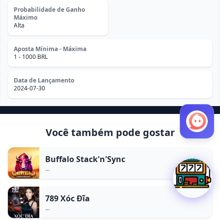
Probabilidade de Ganho
Máximo
Alta
Aposta Mínima - Máxima
1 - 1000 BRL
Data de Lançamento
2024-07-30
Você também pode gostar
Buffalo Stack'n'Sync
...
789 Xóc Đĩa
...