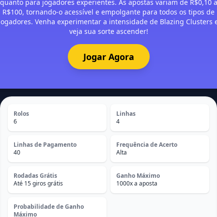
quanto para jogadores experientes. As apostas variam de R$0,10 
R$100, tornando-o acessível e empolgante para todos os tipos de
jogadores. Venha experimentar a intensidade de Blazing Clusters 
veja sua sorte ascender!
Jogar Agora
Rolos
Linhas
6
4
Linhas de Pagamento
Frequência de Acerto
40
Alta
Rodadas Grátis
Ganho Máximo
Até 15 giros grátis
1000x a aposta
Probabilidade de Ganho
Máximo