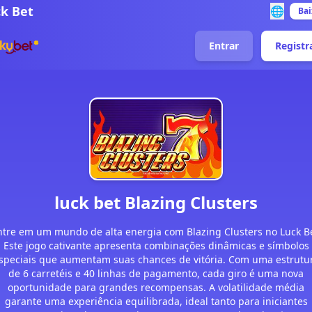
k Bet
🌐
Bai
Entrar
Registr
luck bet Blazing Clusters
ntre em um mundo de alta energia com Blazing Clusters no Luck Be
Este jogo cativante apresenta combinações dinâmicas e símbolos
speciais que aumentam suas chances de vitória. Com uma estrutu
de 6 carretéis e 40 linhas de pagamento, cada giro é uma nova
oportunidade para grandes recompensas. A volatilidade média
garante uma experiência equilibrada, ideal tanto para iniciantes