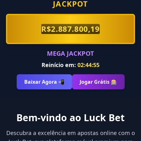
JACKPOT
R$2.884.350,89
MEGA JACKPOT
Reinício em:
02:44:52
Baixar Agora 📲
Jogar Grátis 🎰
Bem-vindo ao Luck Bet
Descubra a excelência em apostas online com o