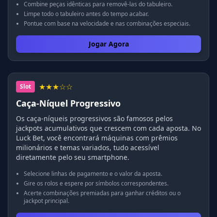
Combine peças idênticas para removê-las do tabuleiro.
Limpe todo o tabuleiro antes do tempo acabar.
Pontue com base na velocidade e nas combinações especiais.
Jogar Agora
★★★☆☆
Slot
Caça-Níquel Progressivo
Os caça-níqueis progressivos são famosos pelos
jackpots acumulativos que crescem com cada aposta. No
Luck Bet, você encontrará máquinas com prêmios
milionários e temas variados, tudo acessível
diretamente pelo seu smartphone.
Selecione linhas de pagamento e o valor da aposta.
Gire os rolos e espere por símbolos correspondentes.
Acerte combinações premiadas para ganhar créditos ou o
jackpot principal.