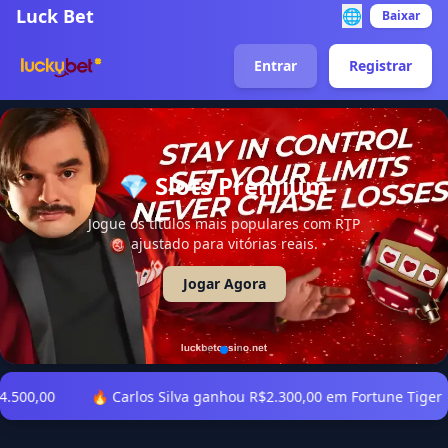
Luck Bet
🌐
Baixar
Entrar
Registrar
🔒 Segurança Garantida
Licenciado oficialmente com criptografia de
ponta a ponta.
Ver Licença
0,00 em Fortune Tiger
⚡ Ana Oliveira sacou R$7.800,00 após 