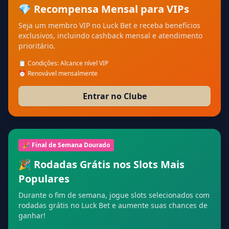
💎 Recompensa Mensal para VIPs
Seja um membro VIP no Luck Bet e receba benefícios
exclusivos, incluindo cashback mensal e atendimento
prioritário.
📋 Condições: Alcance nível VIP
⏰ Renovável mensalmente
Entrar no Clube
🎉 Final de Semana Dourado
🎉 Rodadas Grátis nos Slots Mais
Populares
Durante o fim de semana, jogue slots selecionados com
rodadas grátis no Luck Bet e aumente suas chances de
ganhar!