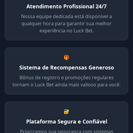
Atendimento Profissional 24/7
Nossa equipe dedicada está disponível a
qualquer hora para garantir sua melhor
experiência no Luck Bet.
🎁
Sistema de Recompensas Generoso
Bônus de registro e promoções regulares
tornam o Luck Bet ainda mais valioso para você.
🔐
Plataforma Segura e Confiável
Priorizamos sua segurança com sistemas