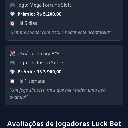
🎮
Jogo: Mega Fortune Slots
💎
Prêmio: R$ 5.200,00
⏰
Há 5 dias
"Sempre sonhei com isso, e finalmente aconteceu!"
🎉
Usuário: Thiago***
🎮
Jogo: Dados da Sorte
💎
Prêmio: R$ 3.900,00
⏰
Há 1 semana
"Um jogo simples, mas que me rendeu uma boa
quantia!"
Avaliações de Jogadores Luck Bet