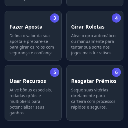
3
4
Fazer Aposta
Girar Roletas
Defina o valor da sua
Ative o giro automático
aposta e prepare-se
ou manualmente para
para girar os rolos com
tentar sua sorte nos
segurança e confiança.
jogos mais lucrativos.
5
6
Usar Recursos
Resgatar Prêmios
Ative bônus especiais,
Saque suas vitórias
rodadas grátis e
diretamente para
multipliers para
carteira com processos
potencializar seus
rápidos e seguros.
ganhos.