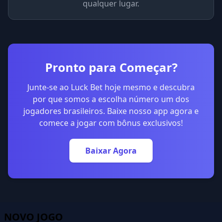
qualquer lugar.
Pronto para Começar?
Junte-se ao Luck Bet hoje mesmo e descubra
por que somos a escolha número um dos
jogadores brasileiros. Baixe nosso app agora e
comece a jogar com bônus exclusivos!
Baixar Agora
NOVO JOGO