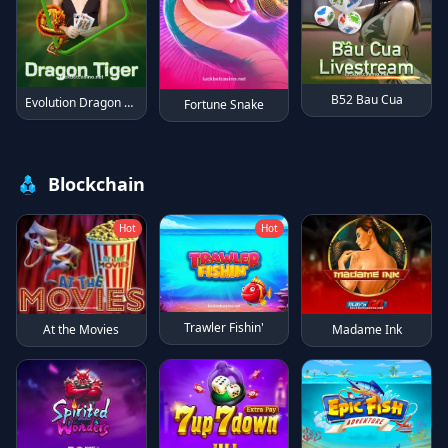
B52 Bau Cua
Evolution Dragon Tiger
Fortune Snake
Blockchain
Hot
Hot
Trawler Fishin'
At the Movies
Madame Ink